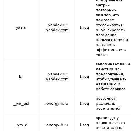
метрик
повторных
визитов, что
помогает
.yandex.ru
отслеживать и
yashr
1 год
.yandex.com
анализировать
поведение
пользователей и
повышать
эффективность
сайта
запоминает ваши
действия или
.yandex.ru
предпочтения,
bh
1 год
.yandex.com
чтобы улучшить
навигацию и
работу сервиса
позволяет
_ym_uid
.energy-h.ru
1 год
различать
посетителей
хранит дату
первого визита
_ym_d
.energy-h.ru
1 год
посетителя на