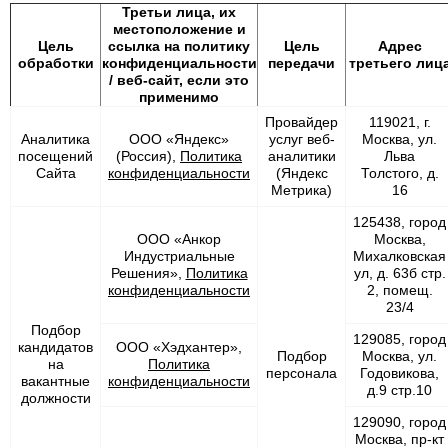
Третьи лица, их
местоположение и
Цель
ссылка на политику
Цель
Адрес
обработки
конфиденциальности
передачи
третьего лиц
/ веб-сайт, если это
применимо
Провайдер
119021, г.
Аналитика
ООО «Яндекс»
услуг веб-
Москва, ул.
посещений
(Россия),
Политика
аналитики
Льва
Сайта
конфиденциальности
(Яндекс
Толстого, д.
Метрика)
16
125438, город
ООО «Анкор
Москва,
Индустриальные
Михалковская
Решения»,
Политика
ул, д. 63б стр.
конфиденциальности
2, помещ.
23/4
Подбор
129085, город
кандидатов
ООО «Хэдхантер»,
Подбор
Москва, ул.
на
Политика
персонала
Годовикова,
вакантные
конфиденциальности
д.9 стр.10
должности
129090, город
Москва, пр-кт