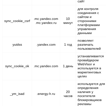
сайт
для контроля
соединения с
сайтом и
.mc.yandex.com
10
sync_cookie_csrf
сторонними
.mc.yandex.ru
минут
платформами
управления
данными
позволяет
yuidss
.yandex.com
1 год
различать
пользователей
устанавливается
провайдером
WebVisor и
sync_cookie_ok
.mc.yandex.com
1 день
используется в
маркетинговых
целях
используется для
определения
20
наличия у
_ym_isad
.energy-h.ru
часов
посетителя
блокировщиков
рекламы