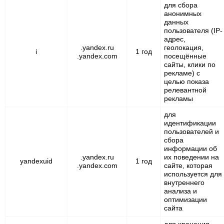
для сбора
анонимных
данных
пользователя (IP-
адрес,
.yandex.ru
геолокация,
i
1 год
.yandex.com
посещённые
сайты, клики по
рекламе) с
целью показа
релевантной
рекламы
для
идентификации
пользователей и
сбора
информации об
.yandex.ru
их поведении на
yandexuid
1 год
.yandex.com
сайте, которая
используется для
внутреннего
анализа и
оптимизации
сайта
для хранения