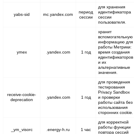
для хранения
период
идентификатора
yabs-sid
mc.yandex.com
сессии
сессии
пользователя.
хранит
вспомогательную
информацию для
работы Метрики:
ymex
.yandex.com
1 год
время создания
идентификаторов
и их
альтернативные
значения.
для проведения
тестирования
Privacy Sandbox
receive-cookie-
.yandex.com
1 год
и проверки
deprecation
работы сайта без
использования
сторонних cookie.
для корректной
работы функции
_ym_visorc
.energy-h.ru
1 час
повтора сессий